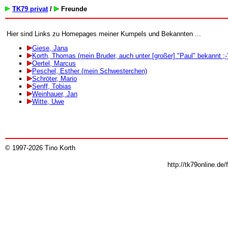
TK79 privat
/
Freunde
Hier sind Links zu Homepages meiner Kumpels und Bekannten ...
Giese, Jana
Korth, Thomas (mein Bruder, auch unter [großer] "Paul" bekannt ;-
Oertel, Marcus
Peschel, Esther (mein Schwesterchen)
Schröter, Mario
Senff, Tobias
Weinhauer, Jan
Witte, Uwe
© 1997-2026 Tino Korth
http://tk79online.d