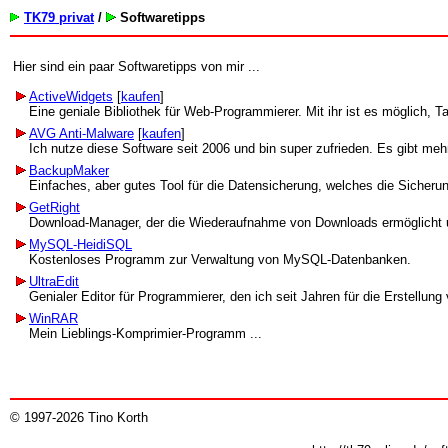
TK79 privat
/
Softwaretipps
Hier sind ein paar Softwaretipps von mir ...
ActiveWidgets
[
kaufen
]
Eine geniale Bibliothek für Web-Programmierer. Mit ihr ist es möglich, Ta
AVG Anti-Malware
[
kaufen
]
Ich nutze diese Software seit 2006 und bin super zufrieden. Es gibt mehr
BackupMaker
Einfaches, aber gutes Tool für die Datensicherung, welches die Sicher
GetRight
Download-Manager, der die Wiederaufnahme von Downloads ermöglicht und
MySQL-HeidiSQL
Kostenloses Programm zur Verwaltung von MySQL-Datenbanken.
UltraEdit
Genialer Editor für Programmierer, den ich seit Jahren für die Erstellun
WinRAR
Mein Lieblings-Komprimier-Programm ...
© 1997-2026 Tino Korth